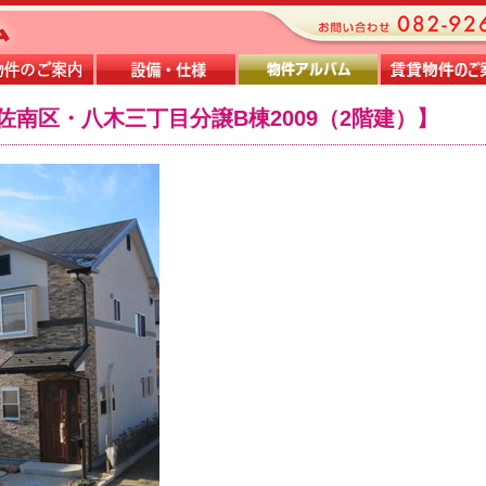
佐南区・八木三丁目分譲B棟2009（2階建）】